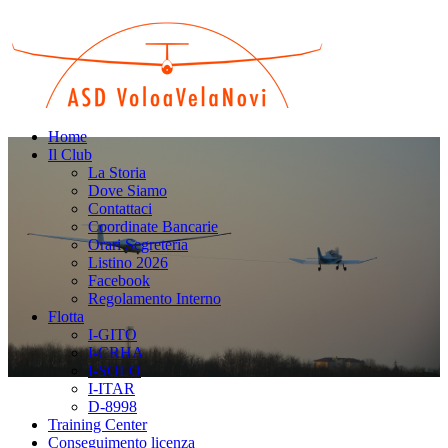
Home
Il Club
La Storia
Dove Siamo
Contattaci
Coordinate Bancarie
Orari Segreteria
Listino 2026
Facebook
Regolamento Interno
Flotta
I-GITO
I-CRHA
I-SOLO
I-ITAR
D-8998
Training Center
Conseguimento licenza